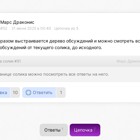
Марс Драконис
#52
21 июня 2025 в 00:40
Цепочка из 3
бразом выстраивается дерево обсуждений и можно смотреть вс
обсуждений от текущего солика, до исходного.
а солик #51
Марс Драко
анице солика можно посмотреть все ответы на него.
вка
10
Ответить
1
1
2
Ответы
Цепочка