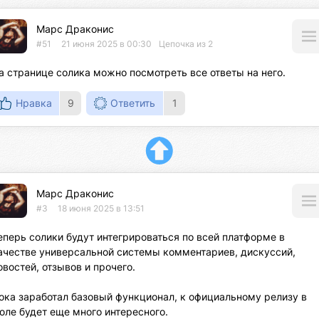
Марс Драконис
#51
21 июня 2025 в 00:30
Цепочка из 2
а странице солика можно посмотреть все ответы на него.
Нравка
9
Ответить
1
Марс Драконис
#3
18 июня 2025 в 13:51
еперь солики будут интегрироваться по всей платформе в 
ачестве универсальной системы комментариев, дискуссий, 
овостей, отзывов и прочего.

ока заработал базовый функционал, к официальному релизу в 
юле будет еще много интересного.