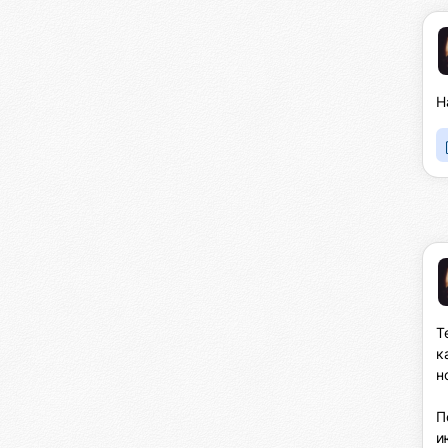
Н
Т
к
н
П
и