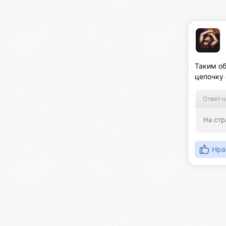
Таким о
цепочку 
Ответ н
На стр
Нра