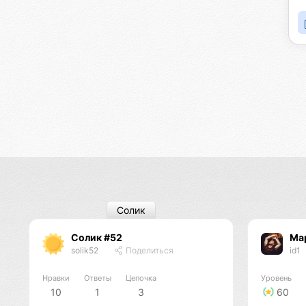
Солик
Солик #52
Ма
solik52
Поделиться
id1
Нравки
Ответы
Цепочка
Уровень
10
1
3
60