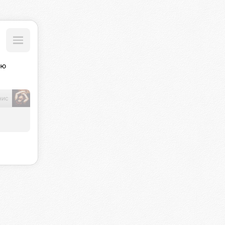
ю 
нис