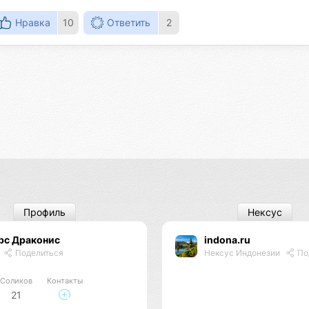
Нравка
10
Ответить
2
Профиль
Нексус
рс Драконис
indona.ru
Поделиться
Нексус Индонезии
По
Соликов
Контакты
21