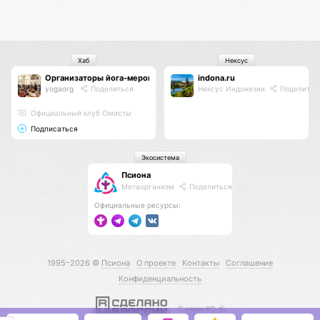
Хаб
Нексус
Организаторы йога-мероприятий
indona.ru
yogaorg
Поделиться
Нексус Индонезии
Поделитьс
Официальный клуб Омисты
Подписаться
Экосистема
Псиона
Метаорганизм
Поделиться
Официальные ресурсы:
1995–2026 ©
Псиона
О проекте
Контакты
Соглашение
Конфиденциальность
С нами КО 🕉️