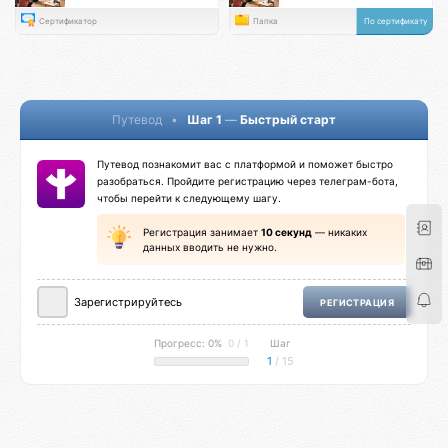
Сертификатор
Папка
По сертификату
Путевод
•
Шаг 1
—
Быстрый старт
Путевод познакомит вас с платформой и поможет быстро
разобраться. Пройдите регистрацию через телеграм-бота,
чтобы перейти к следующему шагу.
Регистрация занимает
10 секунд
— никаких
данных вводить не нужно.
Зарегистрируйтесь
РЕГИСТРАЦИЯ
Прогресс: 0%
0 / 1
Шаг
1
/ 15