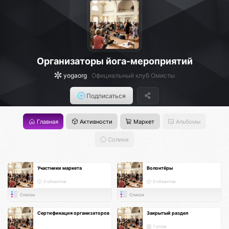
Организаторы йога-мероприятий
yogaorg
Официальный клуб Омисты
Подписаться
Главная
Активности
Маркет
Альбомы
Солики
Участники маркета
Волонтёры
0 объектов
0 объектов
Список
Список
Сертификация организаторов
Закрытый раздел
1 атом