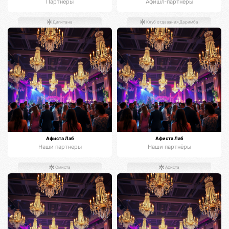
Партнёры
Афишл-партнёры
Дигитана
Клуб отдавания Даримба
Афиста Лаб
Афиста Лаб
Наши партнеры
Наши партнёры
Омиста
Афиста