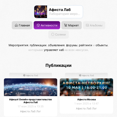
Афиста Лаб
Лаборатория мероприятий
Главная
Активности
Маркет
Альбомы
Солики
Мероприятия
,
публикации
,
объявления
,
форумы
,
рейтинги
и
объекты
,
которыми
управляет хаб
на всех нексусах.
Публикации
Афиста Лаб
Афиста Лаб
< 1 мин.
0
4.00
< 1 мин.
0
4.00
Афишл! Онлайн-представительство
Афиста Москва
Афиста Лаб
1 мая 2025 в 13:47
17 мая 2025 в 13:35
Афиста Лаб Лог
Афиста Лаб Лог