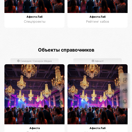
Афиста Лаб
Афиста Лаб
Спецпроекты
Рейтинг хабов
Объекты справочников
Симедия / Синхрон Медиа
Афишл!
Афиста
Афиста Лаб