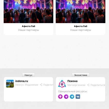
Афиста Лаб
Афиста Лаб
Наши партнеры
Наши партнёры
Нексус
Экосистема
indona.ru
Псиона
Нексус Индонезии
Поделиться
Метаорганизм
Поделиться
Официальные ресурсы: