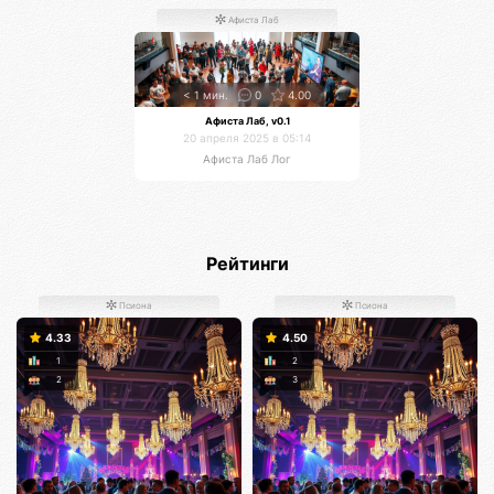
Афиста Лаб
< 1 мин.
0
4.00
Афиста Лаб, v0.1
20 апреля 2025 в 05:14
Афиста Лаб Лог
Рейтинги
Псиона
Псиона
4.33
4.50
1
2
2
3