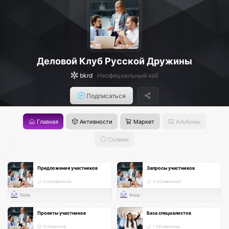
Деловой Клуб Русской Дружины
bkrd
Неофициальный хаб
Подписаться
Главная
Активности
Маркет
Альбомы
Солики
Предложения участников
Запросы участников
0 объявлений
0 объявлений
Борд
Борд
Проекты участников
База специалистов
0 объектов
1 объявление