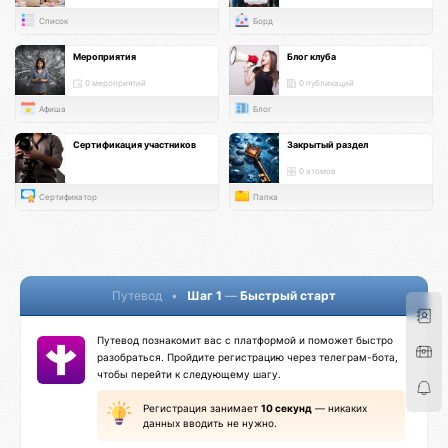
Список
Борд
Мероприятия
Блог клуба
0 мероприятий
0 публикаций
Афиша
Блог
Сертификация участников
Закрытый раздел
0 атомов
Сертификатор
Папка
Путевод
•
Шаг 1
—
Быстрый старт
Путевод познакомит вас с платформой и поможет быстро
разобраться. Пройдите регистрацию через телеграм-бота,
чтобы перейти к следующему шагу.
Регистрация занимает
10 секунд
— никаких
данных вводить не нужно.