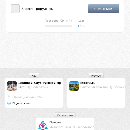
Зарегистрируйтесь
РЕГИСТРАЦИЯ
Прогресс: 0%
0 / 1
Шаг
1
/ 15
Хаб
Нексус
Деловой Клуб Русской Дружины
indona.ru
bkrd
Поделиться
Нексус Индонезии
Поделитьс
Неофициальный хаб
Подписаться
Экосистема
Псиона
Метаорганизм
Поделиться