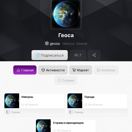
Геоса
geosa
Нексус Земли
Подписаться
7
Главная
Активности
Маркет
Альбомы
Солики
Нексусы
Города
84 объекта
39 объектов
Список
Список
Страны и юрисдикции
193 объекта