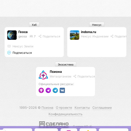
Хаб
Нексус
Геоса
indona.ru
geosa
7
Поделиться
Нексус Индонезии
Поделитьс
Нексус Земли
Подписаться
Экосистема
Псиона
Метаорганизм
Поделиться
Официальные ресурсы:
1995–2026 ©
Псиона
О проекте
Контакты
Соглашение
Конфиденциальность
С нами КО 🕉️