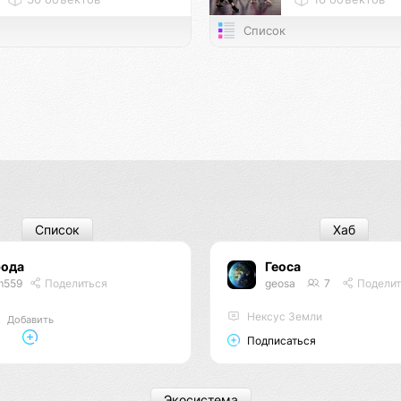
Список
Список
Хаб
рода
Геоса
m559
Поделиться
geosa
7
Поделит
Нексус Земли
Добавить
Подписаться
Экосистема