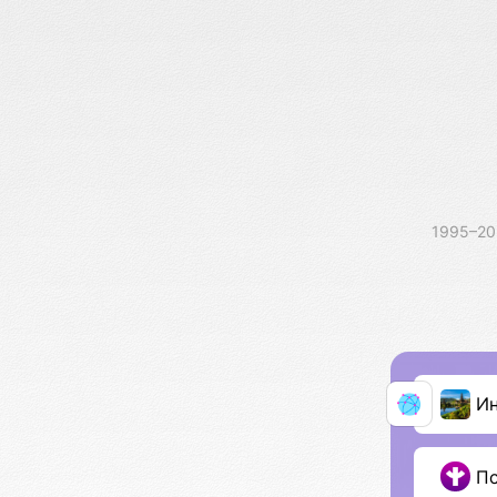
1995–2
И
П