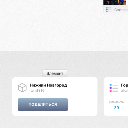
Список
Элемент
Нижний Новгород
Го
item1316
ato
Элементы
39