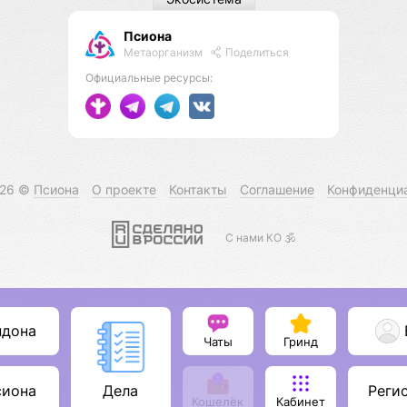
Псиона
Метаорганизм
Поделиться
Официальные ресурсы:
026 ©
Псиона
О проекте
Контакты
Соглашение
Конфиденци
С нами КО 🕉️
ндона
Чаты
Гринд
сиона
Реги
Дела
Кошелёк
Кабинет