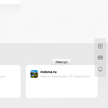
Нексус
indona.ru
ься
Нексус Индонезии
Поделиться