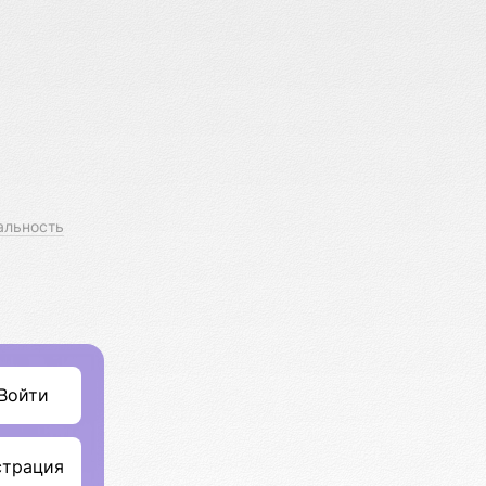
альность
Войти
страция