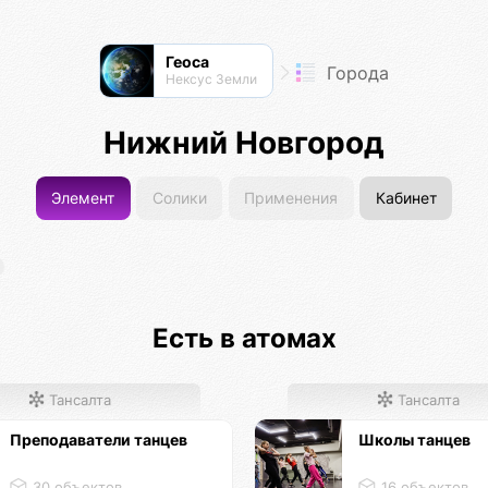
Геоса
Города
Нексус Земли
Нижний Новгород
Элемент
Солики
Применения
Кабинет
Есть в атомах
Тансалта
Тансалта
Преподаватели танцев
Школы танцев
30 объектов
16 объектов