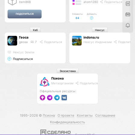
item868
atom1280
Поделиться
Элементы
Добавить
84
Хаб
Нексус
Геоса
indona.ru
geosa
7
Поделиться
Нексус Индонезии
Поделитьс
Нексус Земли
Подписаться
Экосистема
Псиона
Метаорганизм
Поделиться
Официальные ресурсы:
1995–2026 ©
Псиона
О проекте
Контакты
Соглашение
Конфиденциальность
С нами КО 🕉️