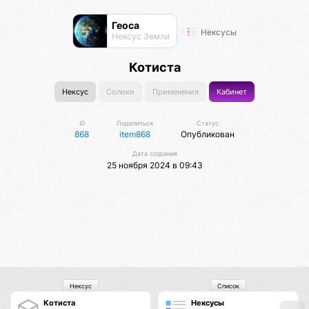
Геоса
Нексусы
Нексус Земли
Котиста
Нексус
Солики
Применения
Кабинет
ID
Поделиться
Статус
868
item868
Опубликован
Дата создания
25 ноября 2024 в 09:43
Нексус
Список
Котиста
Нексусы