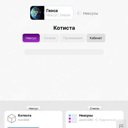
Геоса
Нексусы
Нексус Земли
Котиста
Нексус
Солики
Применения
Кабинет
Нексус
Список
Котиста
Нексусы
item868
atom1280
Поделиться