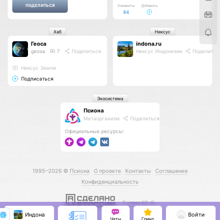
Элементы
Добавить
84
Хаб
Нексус
Геоса
indona.ru
geosa
7
Поделиться
Нексус Индонезии
Поделитьс
Нексус Земли
Подписаться
Экосистема
Псиона
Метаорганизм
Поделиться
Официальные ресурсы:
1995–2026 ©
Псиона
О проекте
Контакты
Соглашение
Конфиденциальность
С нами КО 🕉️
Индона
Войти
Чаты
Гринд