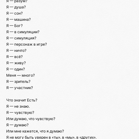
Я — разум?
Я — душа?
Я — сон?
Я — машина?
Я — Бог?
Я — в симуляции?
Я — симуляция?
Я — персонаж в игре?
Я — ничто?
Я — всё?
Я — живу?
Я — один?
Меня — много?
Я — зритель?
Я — участник?
Что значит Есть?
Я — не знаю.
Я — чувствую?
Или думаю, что чувствую?
Я — думаю?
Или мне кажется, что я думаю?
Я не могу быть уверен в «ты», в «мы», в «других».