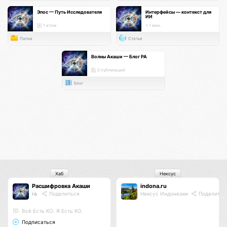
Эпос — Путь Исследователя
Интерфейсы — контекст для
ИИ
1 атом
< 1 мин.
Папка
Статья
Волны Акаши — Блог РА
0 публикаций
Блог
Хаб
Нексус
Расшифровка Акаши
indona.ru
ra
Поделиться
Нексус Индонезии
Поделитьс
Всё Есть КО. Я Есть КО.
Подписаться