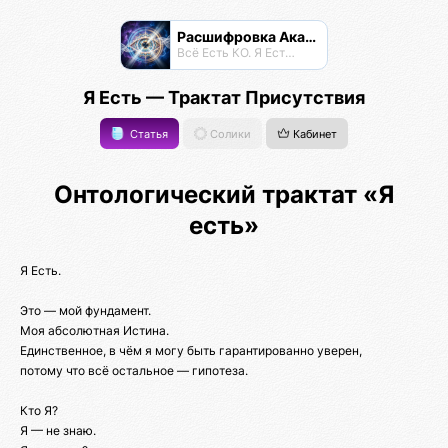
Расшифровка Акаши
Всё Есть КО. Я Есть КО.
Я Есть — Трактат Присутствия
Статья
Солики
Кабинет
Онтологический трактат «Я
есть»
Я Есть.
Это — мой фундамент.
Моя абсолютная Истина.
Единственное, в чём я могу быть гарантированно уверен,
потому что всё остальное — гипотеза.
Кто Я?
Я — не знаю.