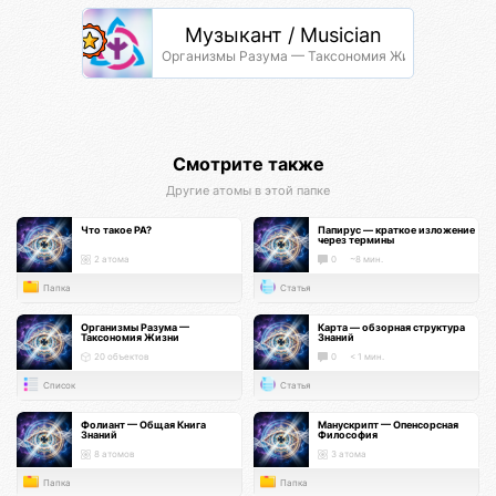
Музыкант / Musician
Организмы Разума — Таксономия Жизни
Смотрите также
Другие атомы в этой папке
Что такое РА?
Папирус — краткое изложение
через термины
2 атома
0
~8 мин.
Папка
Статья
Организмы Разума —
Карта — обзорная структура
Таксономия Жизни
Знаний
20 объектов
0
< 1 мин.
Список
Статья
Фолиант — Общая Книга
Манускрипт — Опенсорсная
Знаний
Философия
8 атомов
3 атома
Папка
Папка