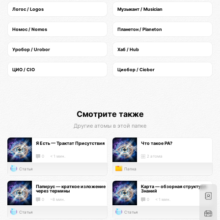
Логос / Logos
Музыкант / Musician
Номос / Nomos
Планетон / Planeton
Уробор / Urobor
Хаб / Hub
ЦИО / CIO
Циобор / Ciobor
Смотрите также
Другие атомы в этой папке
Я Есть — Трактат Присутствия
Что такое РА?
0
< 1 мин.
2 атома
Статья
Папка
Папирус — краткое изложение
Карта — обзорная структура
через термины
Знаний
0
~8 мин.
0
< 1 мин.
Статья
Статья