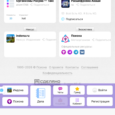
Организмы Разума — Таксономия Жизни
Расшифровка Акаши
atom1744
Поделиться
ra
Поделиться
Всё Есть КО. Я Есть КО.
Элементы
Управляет
20
Хаб
Подписаться
Нексус
Экосистема
indona.ru
Псиона
Нексус Индонезии
Поделиться
Метаорганизм
Поделиться
Официальные ресурсы:
1995–2026 ©
Псиона
О проекте
Контакты
Соглашение
Конфиденциальность
С нами КО 🕉️
Индона
Войти
Чаты
Гринд
Псиона
Регистрация
Дела
Кошелёк
Кабинет