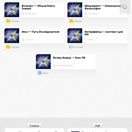
Фолиант — Общая Книга
Манускрипт — Опенсорсная
Знаний
Философия
8 атомов
3 атома
Папка
Папка
Эпос — Путь Исследователя
Интерфейсы — контекст для
ИИ
1 атом
< 1 мин.
Папка
Статья
Волны Акаши — Блог РА
0 публикаций
Блог
Список
Хаб