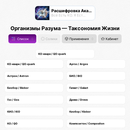
Расшифровка Акаши
Всё Есть КО. Я Есть КО.
Организмы Разума — Таксономия Жизни
Список
0
Солики
Применения
0
Кабинет
КО-кварк / QO-quark
КО-кварк / QO-quark
Аргос / Argos
Астрон / Astron
БИО / BIO
Биобор / Biobor
Галакт / Galact
Гос / Gos
Древо / Drevo
КИО / KIO
Киобор / Kiobor
КО / QO
Композитон / Compositon