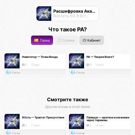
Расшифровка Акаши
Всё Есть КО. Я Есть КО.
Что такое РА?
Папка
Солики
Кабинет
Навигатор — Точка Входа
РА — Теория Всего?
0
~3 мин.
0
~4 мин.
Статья
Статья
Смотрите также
Другие атомы в этой папке
Я Есть — Трактат Присутствия
Папирус — краткое изложение
через термины
0
< 1 мин.
0
~8 мин.
Статья
Статья