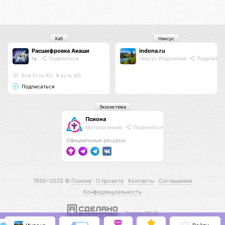
Хаб
Нексус
Расшифровка Акаши
indona.ru
ra
Поделиться
Нексус Индонезии
Поделитьс
Всё Есть КО. Я Есть КО.
Подписаться
Экосистема
Псиона
Метаорганизм
Поделиться
Официальные ресурсы:
1995–2026 ©
Псиона
О проекте
Контакты
Соглашение
Конфиденциальность
С нами КО 🕉️