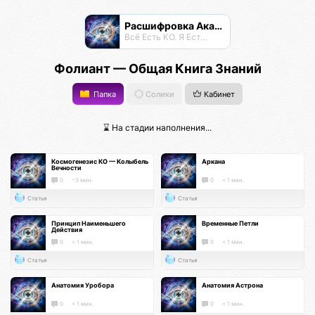
Расшифровка Акаши
Всё Есть КО. Я Есть КО.
Фолиант — Общая Книга Знаний
Папка
Солики
Кабинет
⌛ На стадии наполнения...
Космогенезис КО — Колыбель
Аркана
Вечности
0
~3 мин.
0
< 1 мин.
Статья
Статья
Принцип Наименьшего
Временные Петли
Действия
0
< 1 мин.
0
< 1 мин.
Статья
Статья
Анатомия Уробора
Анатомия Астрона
0
< 1 мин.
0
< 1 мин.