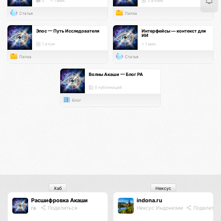
0
< 1 мин.
3 атома
Статья
Папка
Эпос — Путь Исследователя
Интерфейсы — контекст для
ИИ
1 атом
< 1 мин.
Папка
Статья
Волны Акаши — Блог РА
0 публикаций
Блог
Хаб
Нексус
Расшифровка Акаши
indona.ru
ra
Поделиться
Нексус Индонезии
Поделитьс