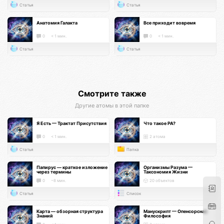
Статья
Статья
Анатомия Галакта
Все приходит вовремя
0
< 1 мин.
0
< 1 мин.
Статья
Статья
Смотрите также
Другие атомы в этой папке
Я Есть — Трактат Присутствия
Что такое РА?
0
< 1 мин.
2 атома
Статья
Папка
Папирус — краткое изложение
Организмы Разума —
через термины
Таксономия Жизни
0
~8 мин.
20 объектов
Статья
Список
Карта — обзорная структура
Манускрипт — Опенсорсная
Знаний
Философия