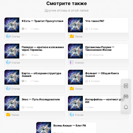
Смотрите также
Другие атомы в этой папке
Я Есть — Трактат Присутствия
Что такое РА?
0
< 1 мин.
2 атома
Статья
Папка
Папирус — краткое изложение
Организмы Разума —
через термины
Таксономия Жизни
0
~8 мин.
20 объектов
Статья
Список
Карта — обзорная структура
Фолиант — Общая Книга
Знаний
Знаний
0
< 1 мин.
8 атомов
Статья
Папка
Эпос — Путь Исследователя
Интерфейсы — контекст для
ИИ
1 атом
< 1 мин.
Папка
Статья
Волны Акаши — Блог РА