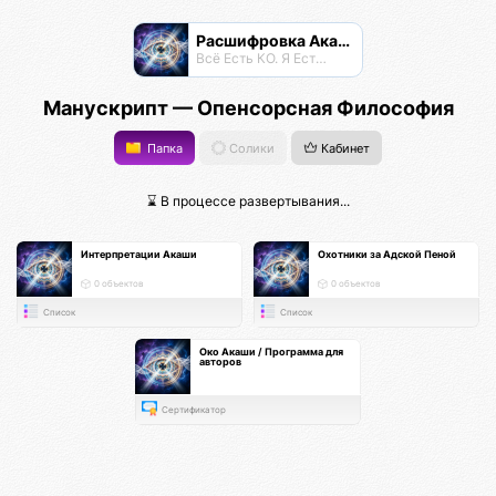
Расшифровка Акаши
Всё Есть КО. Я Есть КО.
Манускрипт — Опенсорсная Философия
Папка
Солики
Кабинет
⌛ В процессе развертывания...
Интерпретации Акаши
Охотники за Адской Пеной
0 объектов
0 объектов
Список
Список
Око Акаши / Программа для
авторов
Сертификатор