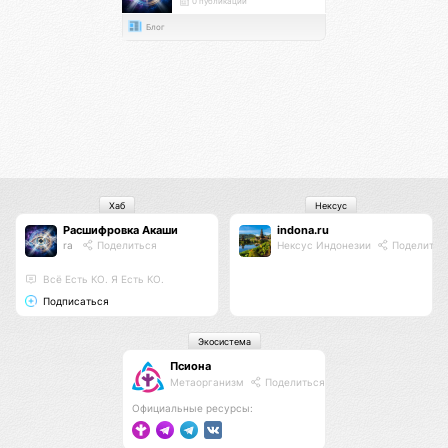
0 публикаций
Блог
Хаб
Нексус
Расшифровка Акаши
indona.ru
ra
Поделиться
Нексус Индонезии
Поделитьс
Всё Есть КО. Я Есть КО.
Подписаться
Экосистема
Псиона
Метаорганизм
Поделиться
Официальные ресурсы: