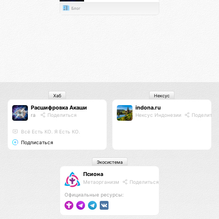
Блог
Хаб
Нексус
Расшифровка Акаши
indona.ru
ra
Поделиться
Нексус Индонезии
Поделитьс
Всё Есть КО. Я Есть КО.
Подписаться
Экосистема
Псиона
Метаорганизм
Поделиться
Официальные ресурсы: