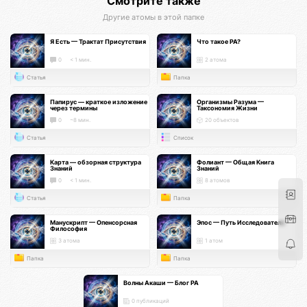
Смотрите также
Другие атомы в этой папке
Я Есть — Трактат Присутствия
Что такое РА?
0
< 1 мин.
2 атома
Статья
Папка
Папирус — краткое изложение
Организмы Разума —
через термины
Таксономия Жизни
0
~8 мин.
20 объектов
Статья
Список
Карта — обзорная структура
Фолиант — Общая Книга
Знаний
Знаний
0
< 1 мин.
8 атомов
Статья
Папка
Манускрипт — Опенсорсная
Эпос — Путь Исследователя
Философия
3 атома
1 атом
Папка
Папка
Волны Акаши — Блог РА
0 публикаций