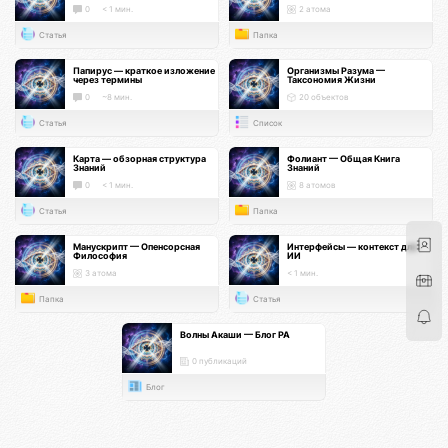
0
< 1 мин.
2 атома
Статья
Папка
Папирус — краткое изложение
Организмы Разума —
через термины
Таксономия Жизни
0
~8 мин.
20 объектов
Статья
Список
Карта — обзорная структура
Фолиант — Общая Книга
Знаний
Знаний
0
< 1 мин.
8 атомов
Статья
Папка
Манускрипт — Опенсорсная
Интерфейсы — контекст для
Философия
ИИ
3 атома
< 1 мин.
Папка
Статья
Волны Акаши — Блог РА
0 публикаций
Блог