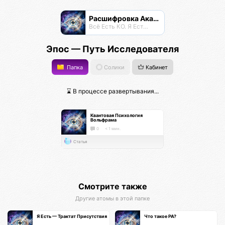
Расшифровка Акаши
Всё Есть КО. Я Есть КО.
Эпос — Путь Исследователя
Папка
Солики
Кабинет
⌛ В процессе развертывания...
Квантовая Психология
Вольфрама
0
< 1 мин.
Статья
Смотрите также
Другие атомы в этой папке
Я Есть — Трактат Присутствия
Что такое РА?