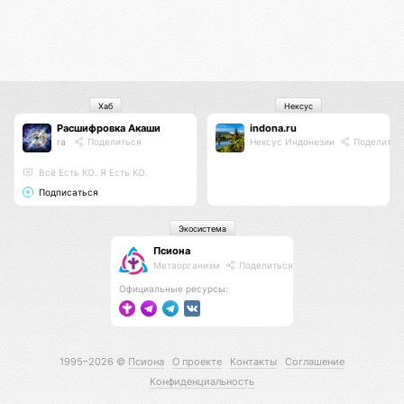
Хаб
Нексус
Расшифровка Акаши
indona.ru
ra
Поделиться
Нексус Индонезии
Поделитьс
Всё Есть КО. Я Есть КО.
Подписаться
Экосистема
Псиона
Метаорганизм
Поделиться
Официальные ресурсы:
1995–2026 ©
Псиона
О проекте
Контакты
Соглашение
Конфиденциальность